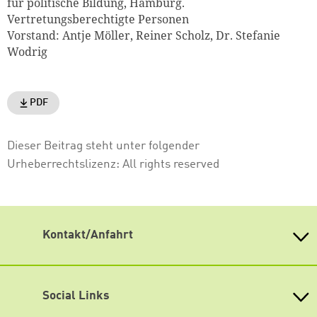
für politische Bildung, Hamburg.
Vertretungsberechtigte Personen
Vorstand: Antje Möller, Reiner Scholz, Dr. Stefanie
Wodrig
PDF
Dieser Beitrag steht unter folgender
Urheberrechtslizenz:
All rights reserved
Kontakt/Anfahrt
Politisches Bildungswerk, Heinrich-Böll-
Stiftung Hamburg e.V.
Kurze Straße 1
Social Links
20355 Hamburg