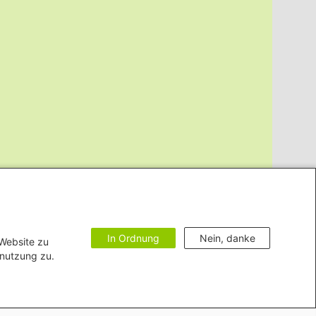
In Ordnung
Nein, danke
 Website zu
enutzung zu.
hutz
Erklärung zur Barrierefreiheit
Impressum