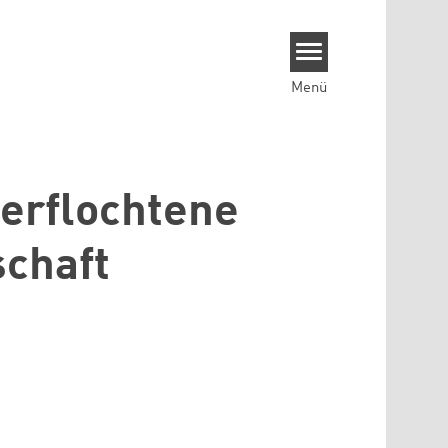
Menü
verflochtene
schaft